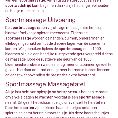
van een
sportmassage
. Als je rustig en gefocust aan een
sportwedstrijd
kunt beginnen dan kun je het langer volhouden
en ben je meer in balans.
Sportmassage Uitvoering
De
sportmassage
is een vrij stevige massage, die het diepe
bindweefsel van je spieren meeneemt. Tijdens de
sportmassage
worden de handen, duimen, onderarmen en
ellebogen gebruikt om tot de diepere lagen van de spieren te
komen. We gebruiken tijdens de
sportmassage
een 1000
bloemen olie die een heerlijke rustgevende geur verspreid tijdens
de massage. Door de rustgevende geur van de 1000
bloemenolie proberen we u een nog meer ontspannen gevoel te
geven. Hierdoor ontstaat er nog meer harmonie tussen lichaam
en geest wat bovendien de prestaties extra bevorderd.
Sportmassage Massagetafel
Als je last hebt van spierpijn na het
sporten
is het aan te raden
om enkele dagen te wachten voordat je een
sportmassage
neemt. Dit geeft het lichaam de tijd om vanzelf te herstellen.
Door het
sporten
zijn er kleine haarscheurtjes ontstaan in de
spieren de eerst hersteld moeten zijn. Als deze haarscheurtjes