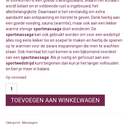
te voorkomen is een goede trainingsbalans, waarin het lichaam
wordt belast en er voldoende rust is ingebouwd, het
allerbelangrijkste. Daarnaast is het verstandig om extra
aandacht aan ontspanning en herstel te geven. Denk hierbij aan
een goede voeding, sauna (warmte), maar ook aan een lekker
warme stevige
sportmassage
doet wonderen. De
sportmassage
kan ook gebruikt worden om voor een wedstrijd
alles nog eens lekker los en soepel te maken en hierbij de spieren
op te warmen voor de zware inspanningen die men te wachten
staan. Ook mentaal tot rust komen is een bijkomend voordeel
van een
sportmassage
. Als je rustig en gefocust aan een
sportwedstrijd
kunt beginnen dan kun je het langer volhouden
en ben je meer in balans.
Op voorraad
Sport
Massage
90
TOEVOEGEN AAN WINKELWAGEN
min
aantal
Categorie:
Massages