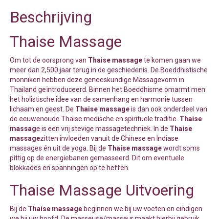
Beschrijving
Thaise Massage
Om tot de oorsprong van
Thaise massage
te komen gaan we
meer dan 2,500 jaar terug in de geschiedenis. De Boeddhistische
monniken hebben deze geneeskundige Massagevorm in
Thailand geïntroduceerd. Binnen het Boeddhisme omarmt men
het holistische idee van de samenhang en harmonie tussen
lichaam en geest. De
Thaise massage
is dan ook onderdeel van
de eeuwenoude Thaise medische en spirituele traditie.
Thaise
massag
e is een vrij stevige massagetechniek. In de
Thaise
massage
zitten invloeden vanuit de Chinese en Indiase
massages én uit de yoga. Bij de
Thaise massage
wordt soms
pittig op de energiebanen gemasseerd. Dit om eventuele
blokkades en spanningen op te heffen.
Thaise Massage Uitvoering
Bij de
Thaise massage
beginnen we bij uw voeten en eindigen
we bij uw hoofd. De masseuse/masseur maakt hierbij gebruik