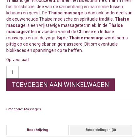
Thailand geïntroduceerd. Binnen het Boeddhisme omarmt men
het holistische idee van de samenhang en harmonie tussen
lichaam en geest. De
Thaise massage
is dan ook onderdeel van
de eeuwenoude Thaise medische en spirituele traditie.
Thaise
massag
e is een vrij stevige massagetechniek. In de
Thaise
massage
zitten invloeden vanuit de Chinese en Indiase
massages én uit de yoga. Bij de
Thaise massage
wordt soms
pittig op de energiebanen gemasseerd. Dit om eventuele
blokkades en spanningen op te heffen.
Op voorraad
Thaise
Massage
90
TOEVOEGEN AAN WINKELWAGEN
min
aantal
Categorie:
Massages
Beschrijving
Beoordelingen (0)